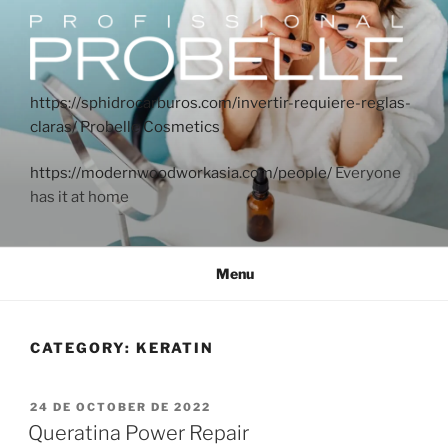
https://sphidrocarburos.com/invertir-requiere-reglas-
claras/
Probelle Cosmetics
https://modernwoodworkasia.com/people/
Everyone
has it at home
Menu
CATEGORY:
KERATIN
24 DE OCTOBER DE 2022
Queratina Power Repair